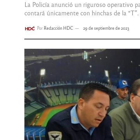
La Policía anunció un riguroso operativo p
contará únicamente con hinchas de la “T”.
Por
Redacción HDC
29 de septiembre de 2023