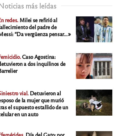
Noticias más leídas
En redes.
Milei se refirió al
fallecimiento del padre de
Messi: “Da vergüenza pensar…»
Femicidio.
Caso Agostina:
detuvieron a dos inquilinos de
Barrelier
Siniestro vial.
Detuvieron al
esposo de la mujer que murió
tras el supuesto estallido de un
celular en un auto
Efemérides.
Día del Gato: por