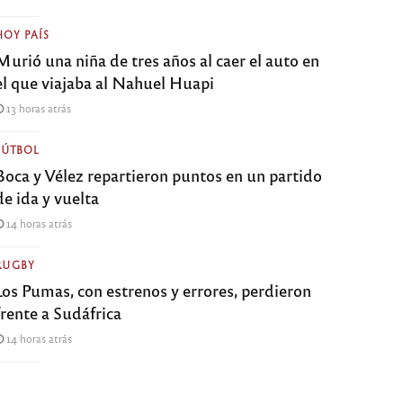
HOY PAÍS
Murió una niña de tres años al caer el auto en
el que viajaba al Nahuel Huapi
13 horas atrás
FÚTBOL
Boca y Vélez repartieron puntos en un partido
de ida y vuelta
14 horas atrás
RUGBY
Los Pumas, con estrenos y errores, perdieron
frente a Sudáfrica
14 horas atrás