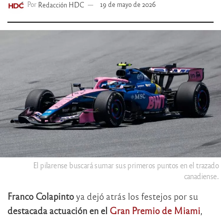
Por
Redacción HDC
19 de mayo de 2026
El pilarense buscará sumar sus primeros puntos en el trazado
canadiense.
Franco Colapinto
ya dejó atrás los festejos por su
destacada actuación en el
Gran Premio de Miami
,