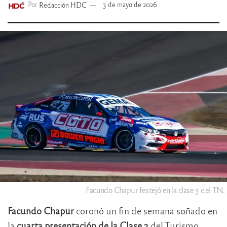
Por
Redacción HDC
3 de mayo de 2026
Facundo Chapur festejó en la clase 3 del TN.
Facundo Chapur
coronó un fin de semana soñado en
la
cuarta presentación de la Clase 3
del Turismo