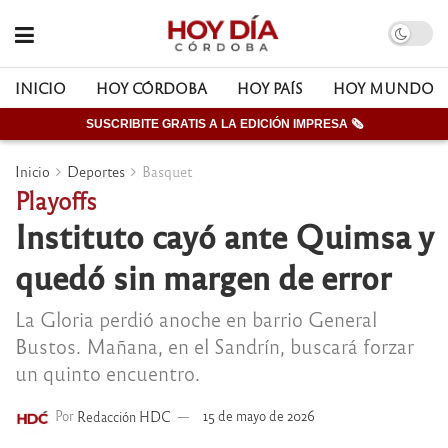
INICIO
HOY CÓRDOBA
HOY PAÍS
HOY MUNDO
SUSCRIBITE GRATIS A LA EDICIÓN IMPRESA 🗞
Inicio
Deportes
Basquet
Playoffs
Instituto cayó ante Quimsa y
quedó sin margen de error
La Gloria perdió anoche en barrio General
Bustos. Mañana, en el Sandrín, buscará forzar
un quinto encuentro.
Por
Redacción HDC
15 de mayo de 2026