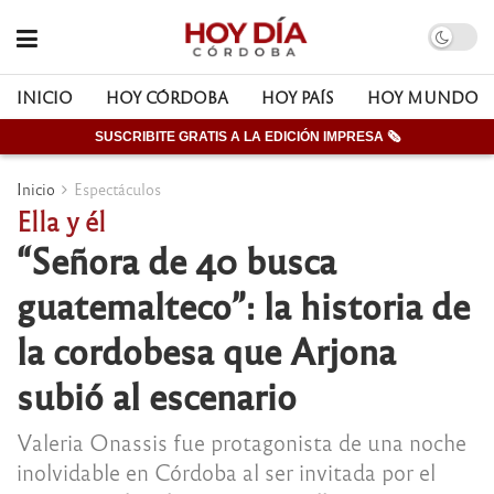
INICIO
HOY CÓRDOBA
HOY PAÍS
HOY MUNDO
SUSCRIBITE GRATIS A LA EDICIÓN IMPRESA 🗞
Inicio
Espectáculos
Ella y él
“Señora de 40 busca
guatemalteco”: la historia de
la cordobesa que Arjona
subió al escenario
Valeria Onassis fue protagonista de una noche
inolvidable en Córdoba al ser invitada por el