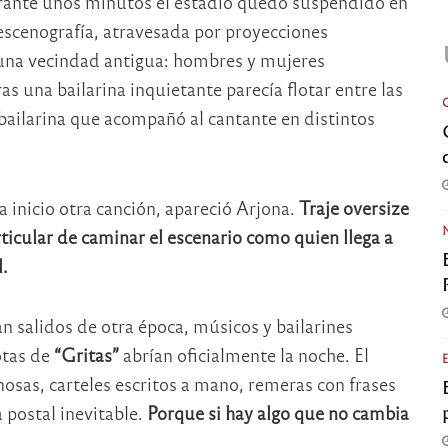
ante unos minutos el estadio quedó suspendido en
escenografía, atravesada por proyecciones
a una vecindad antigua: hombres y mujeres
 una bailarina inquietante parecía flotar entre las
 bailarina que acompañó al cantante en distintos
a inicio otra canción, apareció Arjona.
Traje oversize
icular de caminar el escenario como quien llega a
.
 salidos de otra época, músicos y bailarines
otas de
“Gritas”
abrían oficialmente la noche. El
osas, carteles escritos a mano, remeras con frases
 postal inevitable.
Porque si hay algo que no cambia