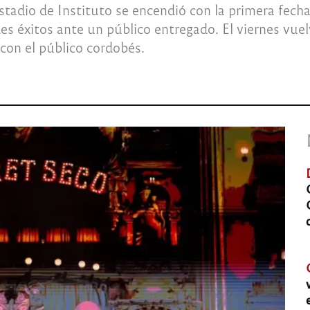
stadio de Instituto se encendió con la primera fecha
s éxitos ante un público entregado. El viernes vue
con el público cordobés.