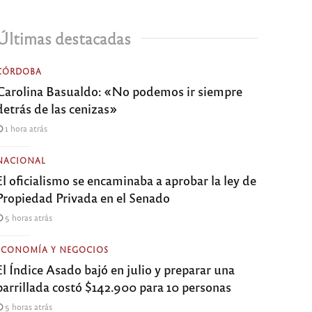
Últimas destacadas
CÓRDOBA
Carolina Basualdo: «No podemos ir siempre
detrás de las cenizas»
1 hora atrás
NACIONAL
El oficialismo se encaminaba a aprobar la ley de
Propiedad Privada en el Senado
5 horas atrás
ECONOMÍA Y NEGOCIOS
El Índice Asado bajó en julio y preparar una
parrillada costó $142.900 para 10 personas
5 horas atrás