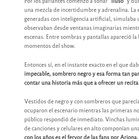
Por los parlantes comenzó a sonar
“Iluso”
y dur
una mezcla de incertidumbre y adrenalina. La 
generadas con inteligencia artificial, simulab
observaban desde ventanas imaginarias mientras
escenas. Entre sombras y pantallas apareció la
momentos del show.
Entonces sí, en el instante exacto en el que dab
impecable, sombrero negro y esa forma tan part
contar una historia más que a ofrecer un recital
Vestidos de negro y con sombreros que parecían
ocuparon el escenario mientras las primeras n
público respondió de inmediato. Vinchas lumin
de canciones y celulares en alto componían una
con los años es el fervor de las fans por Arjona.