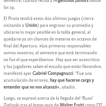
semestre, cuando reciba a A
rgentinos Juniors
desde
las 19.
El Pirata tendrá estos dos últimos juegos (cierra
visitando a
Unión
) para engrosar su promedio y
ubicarse lo mejor posible en la tabla general, al
quedarse ya sin chances de meterse en octavos de
final del Apertura. «Los primeros responsables
somos nosotros, el semestre que está terminando
no fue el que esperábamos. Hay que ser autocrítico
y los jugadores saben el escudo que están llevando»,
manifestó ayer
Gabriel Compagnucci
. “Fue una
acumulación de errores,
hay que hacerse cargo y
entender que no nos alcanzó
«, añadió.
Luego, se expresó acerca de la llegada del ‘Ruso’
Zielinski tras el breve paso de
Walter Erviti
como DT