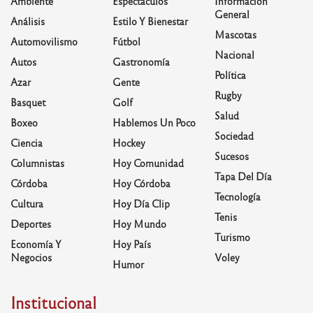
Ambiente
Espectáculos
Información
General
Análisis
Estilo Y Bienestar
Mascotas
Automovilismo
Fútbol
Nacional
Autos
Gastronomía
Política
Azar
Gente
Rugby
Basquet
Golf
Salud
Boxeo
Hablemos Un Poco
Sociedad
Ciencia
Hockey
Sucesos
Columnistas
Hoy Comunidad
Tapa Del Día
Córdoba
Hoy Córdoba
Tecnología
Cultura
Hoy Día Clip
Tenis
Deportes
Hoy Mundo
Turismo
Economía Y
Hoy País
Negocios
Voley
Humor
Institucional