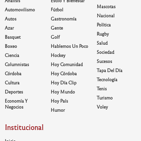
Análisis
Estilo Y Bienestar
Mascotas
Automovilismo
Fútbol
Nacional
Autos
Gastronomía
Política
Azar
Gente
Rugby
Basquet
Golf
Salud
Boxeo
Hablemos Un Poco
Sociedad
Ciencia
Hockey
Sucesos
Columnistas
Hoy Comunidad
Tapa Del Día
Córdoba
Hoy Córdoba
Tecnología
Cultura
Hoy Día Clip
Tenis
Deportes
Hoy Mundo
Turismo
Economía Y
Hoy País
Negocios
Voley
Humor
Institucional