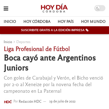
INICIO
HOY CÓRDOBA
HOY PAÍS
HOY MUNDO
SUSCRIBITE GRATIS A LA EDICIÓN IMPRESA 🗞
Inicio
Deportes
Liga Profesional de Fútbol
Boca cayó ante Argentinos
Juniors
Con goles de Carabajal y Verón, el Bicho venció
por 2-0 al Xeneize por la novena fecha del
campeonato en La Paternal
Por
Redacción HDC
19 de julio de 2022