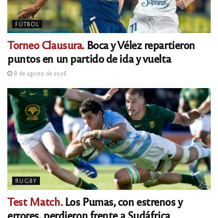
FÚTBOL
Torneo Clausura.
Boca y Vélez repartieron
puntos en un partido de ida y vuelta
8 de agosto de 2026
RUGBY
Test Match.
Los Pumas, con estrenos y
errores, perdieron frente a Sudáfrica