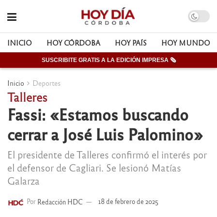
INICIO
HOY CÓRDOBA
HOY PAÍS
HOY MUNDO
SUSCRIBITE GRATIS A LA EDICIÓN IMPRESA 🗞
Inicio
Deportes
Talleres
Fassi: «Estamos buscando
cerrar a José Luis Palomino»
El presidente de Talleres confirmó el interés por
el defensor de Cagliari. Se lesionó Matías
Galarza
Por
Redacción HDC
18 de febrero de 2025