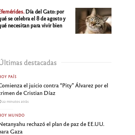
Efemérides.
Día del Gato: por
qué se celebra el 8 de agosto y
qué necesitan para vivir bien
Últimas destacadas
HOY PAÍS
Comienza el juicio contra “Pity” Álvarez por el
crimen de Cristian Díaz
22 minutos atrás
HOY MUNDO
Netanyahu rechazó el plan de paz de EE.UU.
para Gaza