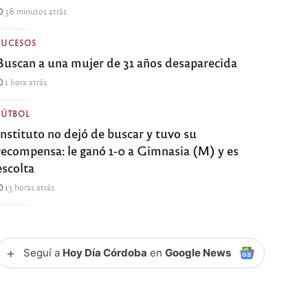
38 minutos atrás
SUCESOS
Buscan a una mujer de 31 años desaparecida
1 hora atrás
FÚTBOL
Instituto no dejó de buscar y tuvo su
recompensa: le ganó 1-0 a Gimnasia (M) y es
escolta
13 horas atrás
+
Seguí a
Hoy Día Córdoba
en
Google News