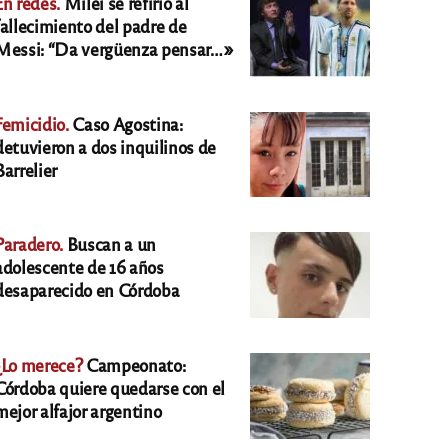
En redes.
Milei se refirió al
fallecimiento del padre de
Messi: “Da vergüenza pensar…»
Femicidio.
Caso Agostina:
detuvieron a dos inquilinos de
Barrelier
Paradero.
Buscan a un
adolescente de 16 años
desaparecido en Córdoba
¿Lo merece?
Campeonato:
Córdoba quiere quedarse con el
mejor alfajor argentino