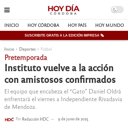
INICIO
HOY CÓRDOBA
HOY PAÍS
HOY MUNDO
SUSCRIBITE GRATIS A LA EDICIÓN IMPRESA 🗞
Inicio
Deportes
Fútbol
Pretemporada
Instituto vuelve a la acción
con amistosos confirmados
El equipo que encabeza el “Gato” Daniel Oldrá
enfrentará el viernes a Independiente Rivadavia
de Mendoza.
Por
Redacción HDC
9 de junio de 2025