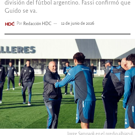
división del fútbol argentino. Fassi confirmó que
Guido se va.
Por
Redacción HDC
12 de junio de 2026
Jorge Sampaoli en el predio albiazul.