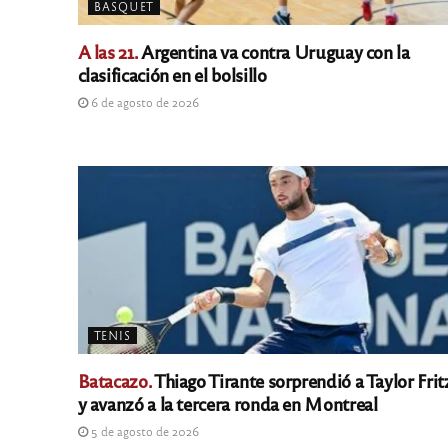
BASQUET
A las 21.
Argentina va contra Uruguay con la
clasificación en el bolsillo
6 de agosto de 2026
TENIS
Batacazo.
Thiago Tirante sorprendió a Taylor Frit
y avanzó a la tercera ronda en Montreal
5 de agosto de 2026