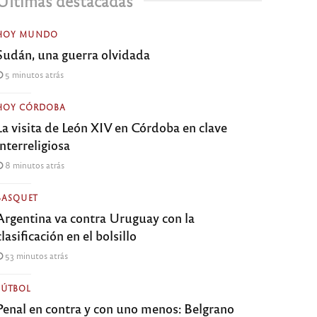
Últimas destacadas
HOY MUNDO
Sudán, una guerra olvidada
5 minutos atrás
HOY CÓRDOBA
La visita de León XIV en Córdoba en clave
interreligiosa
8 minutos atrás
BASQUET
Argentina va contra Uruguay con la
clasificación en el bolsillo
53 minutos atrás
FÚTBOL
Penal en contra y con uno menos: Belgrano