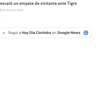
rescató un empate de visitante ante Tigre
56 minutos atrás
+
Seguí a
Hoy Día Córdoba
en
Google News