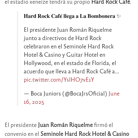
el estadio xeneize tendrá su propio
Hard Rock Café
.
𝐇𝐚𝐫𝐝 𝐑𝐨𝐜𝐤 𝐂𝐚𝐟𝐞́ 𝐥𝐥𝐞𝐠𝐚 𝐚 𝐋𝐚 𝐁𝐨𝐦𝐛𝐨𝐧𝐞𝐫𝐚 ✨
El presidente Juan Román Riquelme
junto a directivos de Hard Rock
celebraron en el Seminole Hard Rock
Hotel & Casino y Guitar Hotel en
Hollywood, en el estado de Florida, el
acuerdo que lleva a Hard Rock Café a…
pic.twitter.com/YslHO7vE1Y
— Boca Juniors (@BocaJrsOficial)
June
16, 2025
El presidente
Juan Román Riquelme
firmó el
convenio en el
Seminole Hard Rock Hotel & Casino