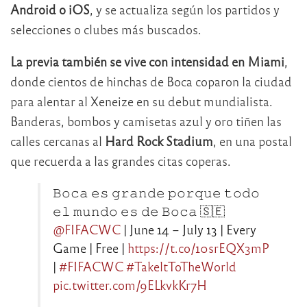
Android o iOS
, y se actualiza según los partidos y
selecciones o clubes más buscados.
La previa también se vive con intensidad en
Miami
,
donde cientos de hinchas de Boca coparon la ciudad
para alentar al Xeneize en su debut mundialista.
Banderas, bombos y camisetas azul y oro tiñen las
calles cercanas al
Hard Rock Stadium
, en una postal
que recuerda a las grandes citas coperas.
𝙱𝚘𝚌𝚊 𝚎𝚜 𝚐𝚛𝚊𝚗𝚍𝚎 𝚙𝚘𝚛𝚚𝚞𝚎 𝚝𝚘𝚍𝚘
𝚎𝚕 𝚖𝚞𝚗𝚍𝚘 𝚎𝚜 𝚍𝚎 𝙱𝚘𝚌𝚊 🇸🇪
@FIFACWC
| June 14 – July 13 | Every
Game | Free |
https://t.co/10srEQX3mP
|
#FIFACWC
#TakeltToTheWorld
pic.twitter.com/9ELkvkKr7H