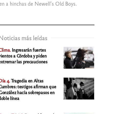
den a hinchas de Newell’s Old Boys.
Noticias más leídas
Clima.
Ingresarán fuertes
vientos a Córdoba y piden
extremar las precauciones
Día 4.
Tragedia en Altas
Cumbres: testigos afirman que
González hacía sobrepasos en
doble línea