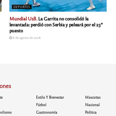
DEPORTES
Mundial U18.
La Garrita no consolidó la
levantada: perdió con Serbia y peleará por el 23º
puesto
6 de agosto de 2026
iones
te
Estilo Y Bienestar
Mascotas
Fútbol
Nacional
vilismo
Gastronomía
Política