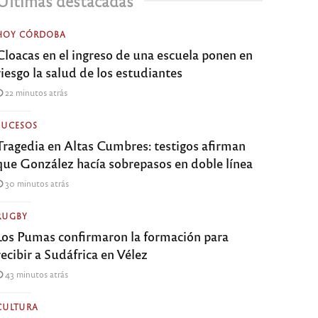
Últimas destacadas
HOY CÓRDOBA
Cloacas en el ingreso de una escuela ponen en
riesgo la salud de los estudiantes
22 minutos atrás
SUCESOS
Tragedia en Altas Cumbres: testigos afirman
que González hacía sobrepasos en doble línea
30 minutos atrás
RUGBY
Los Pumas confirmaron la formación para
recibir a Sudáfrica en Vélez
43 minutos atrás
CULTURA