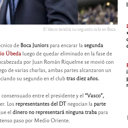
El Vasco tendría su segundo ciclo en Boca.
écnico de
Boca Juniors
para encarar la
segunda
io Úbeda
luego de quedar eliminado en la fase de
a encabezada por Juan Román Riquelme se movió con
go de varias charlas, ambas partes alcanzaron un
iciando su segundo en el club
tras diez años.
e consensuado entre el presidente y el
“Vasco”,
er. Los
representantes del DT
negocian la
parte
que el
dinero no representará ninguna traba
para
extenso paso por Medio Oriente.