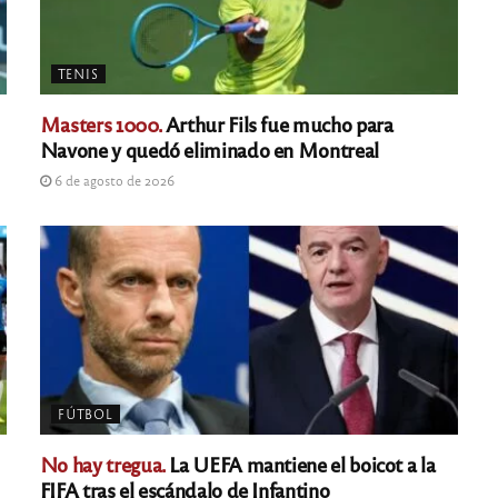
TENIS
Masters 1000.
Arthur Fils fue mucho para
Navone y quedó eliminado en Montreal
6 de agosto de 2026
FÚTBOL
No hay tregua.
La UEFA mantiene el boicot a la
FIFA tras el escándalo de Infantino