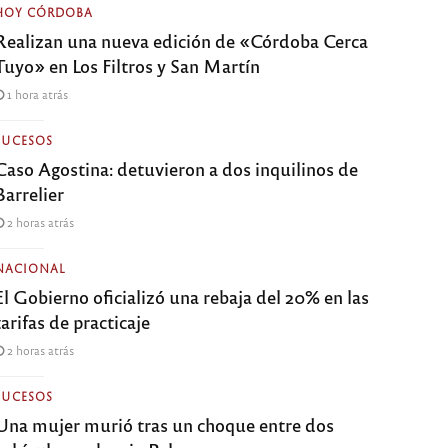
HOY CÓRDOBA
Realizan una nueva edición de «Córdoba Cerca
Tuyo» en Los Filtros y San Martín
1 hora atrás
SUCESOS
Caso Agostina: detuvieron a dos inquilinos de
Barrelier
2 horas atrás
NACIONAL
El Gobierno oficializó una rebaja del 20% en las
tarifas de practicaje
2 horas atrás
SUCESOS
Una mujer murió tras un choque entre dos