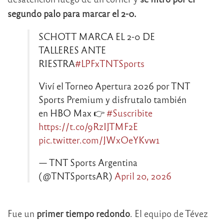
segundo palo para marcar el 2-0.
SCHOTT MARCA EL 2-0 DE
TALLERES ANTE
RIESTRA
#LPFxTNTSports
Viví el Torneo Apertura 2026 por TNT
Sports Premium y disfrutalo también
en HBO Max 👉
#Suscribite
https://t.co/9RzIJTMF2E
pic.twitter.com/JWxOeYKvw1
— TNT Sports Argentina
(@TNTSportsAR)
April 20, 2026
Fue un
primer tiempo redondo
. El equipo de Tévez