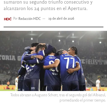
sumaron su segundo triunfo consecutivo y
alcanzaron los 24 puntos en el Apertura.
Por
Redacción HDC
19 de abril de 2026
Todos abrazan a Augusto Schott, tras el segundo gol del Albiazul,
promediando el primer tiempo.