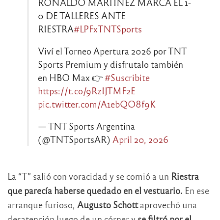
RONALDO MARTÍNEZ MARCA EL 1-
0 DE TALLERES ANTE
RIESTRA
#LPFxTNTSports
Viví el Torneo Apertura 2026 por TNT
Sports Premium y disfrutalo también
en HBO Max 👉
#Suscribite
https://t.co/9RzIJTMF2E
pic.twitter.com/A1ebQO8f9K
— TNT Sports Argentina
(@TNTSportsAR)
April 20, 2026
La “T” salió con voracidad y se comió a un
Riestra
que parecía haberse quedado en el vestuario.
En ese
arranque furioso,
Augusto Schott
aprovechó una
desatención luego de un córner y
se filtró por el