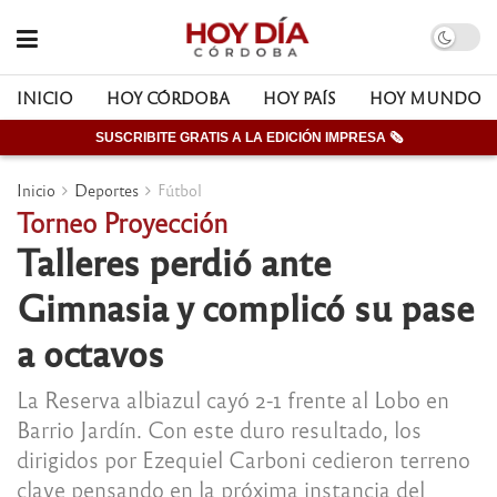
INICIO
HOY CÓRDOBA
HOY PAÍS
HOY MUNDO
SUSCRIBITE GRATIS A LA EDICIÓN IMPRESA 🗞
Inicio
Deportes
Fútbol
Torneo Proyección
Talleres perdió ante
Gimnasia y complicó su pase
a octavos
La Reserva albiazul cayó 2-1 frente al Lobo en
Barrio Jardín. Con este duro resultado, los
dirigidos por Ezequiel Carboni cedieron terreno
clave pensando en la próxima instancia del