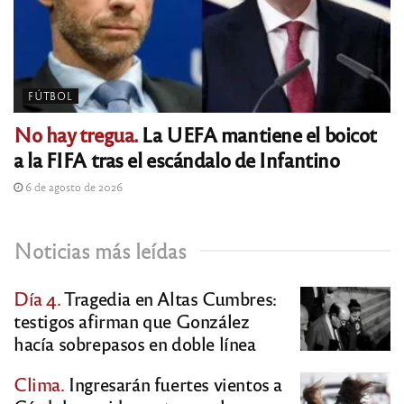
FÚTBOL
No hay tregua.
La UEFA mantiene el boicot
a la FIFA tras el escándalo de Infantino
6 de agosto de 2026
Noticias más leídas
Día 4.
Tragedia en Altas Cumbres:
testigos afirman que González
hacía sobrepasos en doble línea
Clima.
Ingresarán fuertes vientos a