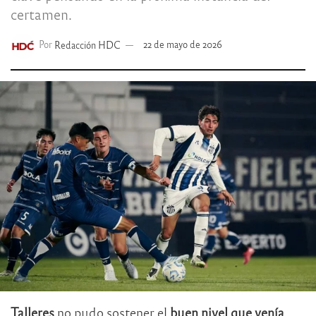
certamen.
Por
Redacción HDC
22 de mayo de 2026
Talleres
no pudo sostener el
buen nivel que venía