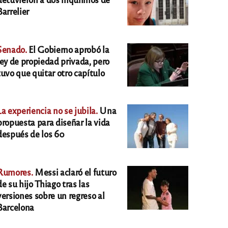
Barrelier
Senado.
El Gobierno aprobó la
ley de propiedad privada, pero
tuvo que quitar otro capítulo
La experiencia no se jubila.
Una
propuesta para diseñar la vida
después de los 60
Rumores.
Messi aclaró el futuro
de su hijo Thiago tras las
versiones sobre un regreso al
Barcelona