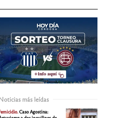
Noticias más leídas
Femicidio.
Caso Agostina:
detuvieron a dos inquilinos de