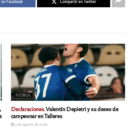
 en Facebook
Compartir en Twitter
FÚTBOL
,
Declaraciones.
Valentín Depietri y su deseo de
s
campeonar en Talleres
7 de agosto de 2026