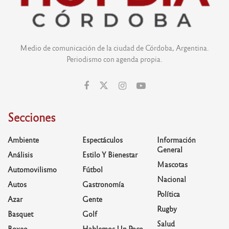
Medio de comunicación de la ciudad de Córdoba, Argentina.
Periodismo con agenda propia.
Secciones
Ambiente
Espectáculos
Información
General
Análisis
Estilo Y Bienestar
Mascotas
Automovilismo
Fútbol
Nacional
Autos
Gastronomía
Política
Azar
Gente
Rugby
Basquet
Golf
Salud
Boxeo
Hablemos Un Poco