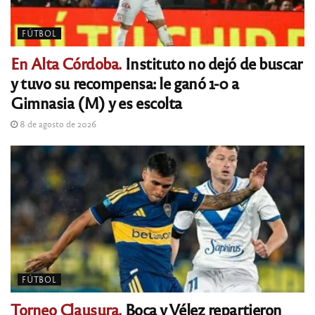
FÚTBOL
En Alta Córdoba.
Instituto no dejó de buscar
y tuvo su recompensa: le ganó 1-0 a
Gimnasia (M) y es escolta
8 de agosto de 2026
FÚTBOL
Torneo Clausura.
Boca y Vélez repartieron