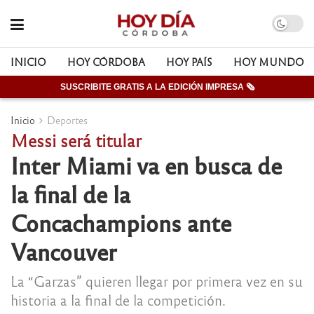
INICIO
HOY CÓRDOBA
HOY PAÍS
HOY MUNDO
SUSCRIBITE GRATIS A LA EDICIÓN IMPRESA 🗞
Inicio
Deportes
Messi será titular
Inter Miami va en busca de
la final de la
Concachampions ante
Vancouver
La “Garzas” quieren llegar por primera vez en su
historia a la final de la competición.