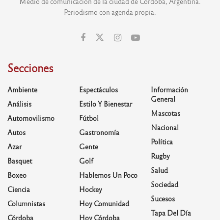
Medio de comunicación de la ciudad de Córdoba, Argentina.
Periodismo con agenda propia.
Secciones
Ambiente
Espectáculos
Información
General
Análisis
Estilo Y Bienestar
Mascotas
Automovilismo
Fútbol
Nacional
Autos
Gastronomía
Política
Azar
Gente
Rugby
Basquet
Golf
Salud
Boxeo
Hablemos Un Poco
Sociedad
Ciencia
Hockey
Sucesos
Columnistas
Hoy Comunidad
Tapa Del Día
Córdoba
Hoy Córdoba