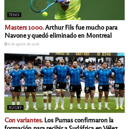
TENIS
Masters 1000.
Arthur Fils fue mucho para
Navone y quedó eliminado en Montreal
6 de agosto de 2026
RUGBY
Con variantes.
Los Pumas confirmaron la
formación para recibir a Sudáfrica en Vélez