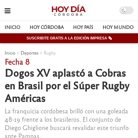
INICIO
HOY CÓRDOBA
HOY PAÍS
HOY MUNDO
SUSCRIBITE GRATIS A LA EDICIÓN IMPRESA 🗞
Inicio
Deportes
Rugby
Fecha 8
Dogos XV aplastó a Cobras
en Brasil por el Súper Rugby
Américas
La franquicia cordobesa brilló con una goleada
48-19 frente a los brasileros. El conjunto de
Diego Ghiglione buscará revalidar este triunfo
ante Pampas.