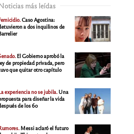
Noticias más leídas
Femicidio.
Caso Agostina:
detuvieron a dos inquilinos de
Barrelier
Senado.
El Gobierno aprobó la
ley de propiedad privada, pero
tuvo que quitar otro capítulo
La experiencia no se jubila.
Una
propuesta para diseñar la vida
después de los 60
Rumores.
Messi aclaró el futuro