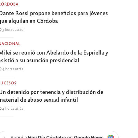
CÓRDOBA
Dante Rossi propone beneficios para jóvenes
que alquilan en Córdoba
3 horas atrás
NACIONAL
Milei se reunió con Abelardo de la Espriella y
asistió a su asunción presidencial
4 horas atrás
SUCESOS
Un detenido por tenencia y distribución de
material de abuso sexual infantil
4 horas atrás
+
Seguí a
Hoy Día Córdoba
en
Google News