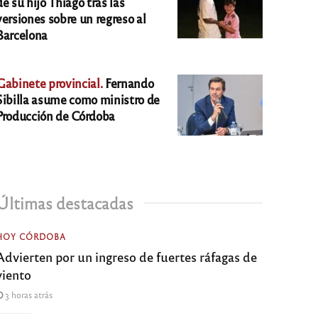
de su hijo Thiago tras las
versiones sobre un regreso al
Barcelona
Gabinete provincial.
Fernando
Sibilla asume como ministro de
Producción de Córdoba
Últimas destacadas
HOY CÓRDOBA
Advierten por un ingreso de fuertes ráfagas de
viento
3 horas atrás