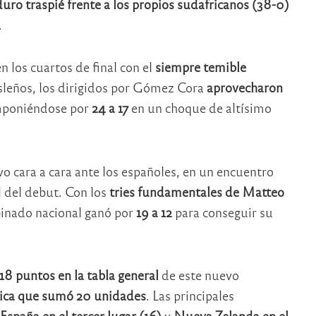
duro traspié frente a los propios sudafricanos (38-0)
.
n los cuartos de final con el
siempre temible
 isleños, los dirigidos por Gómez Cora
aprovecharon
mponiéndose por
24 a 17
en un choque de altísimo
 cara a cara ante los españoles, en un encuentro
 del debut. Con los
tries fundamentales de Matteo
binado nacional ganó por
19 a 12
para conseguir su
18 puntos en la tabla general
de este nuevo
frica que sumó 20 unidades
. Las principales
España en el tercer lugar (16)
y
Nueva Zelanda en el