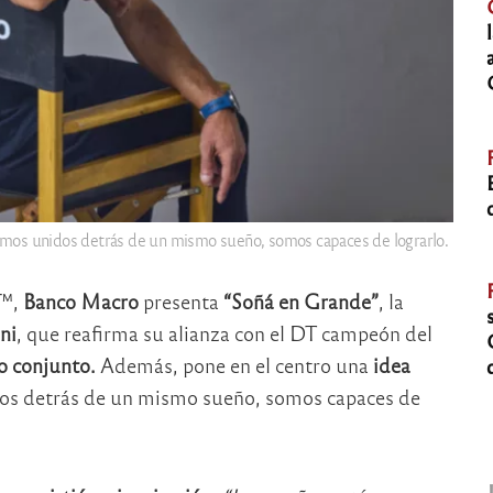
stamos unidos detrás de un mismo sueño, somos capaces de lograrlo.
6™,
Banco Macro
presenta
“Soñá en Grande”
, la
ni
, que reafirma su alianza con el DT campeón del
jo conjunto.
Además, pone en el centro una
idea
os detrás de un mismo sueño, somos capaces de