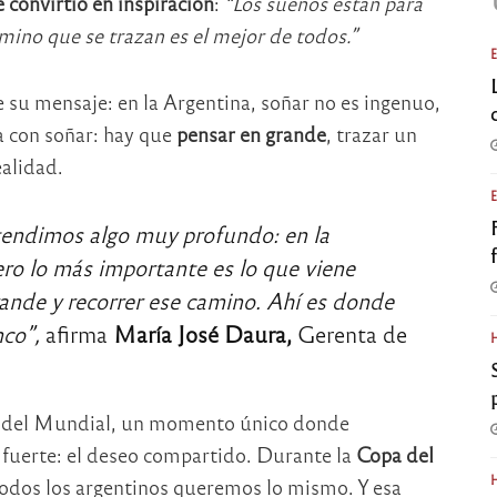
e convirtió en inspiración
:
“Los sueños están para
mino que se trazan es el mejor de todos.”
 su mensaje: en la Argentina, soñar no es ingenuo,
a con soñar: hay que
pensar en grande
, trazar un
ealidad.
endimos algo muy profundo: en la
ero lo más importante es lo que viene
ande y recorrer ese camino. Ahí es donde
nco”,
afirma
María José Daura,
Gerenta de
xto del Mundial, un momento único donde
 fuerte: el deseo compartido. Durante la
Copa del
, todos los argentinos queremos lo mismo. Y esa