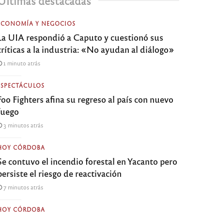
Últimas destacadas
ECONOMÍA Y NEGOCIOS
La UIA respondió a Caputo y cuestionó sus
críticas a la industria: «No ayudan al diálogo»
1 minuto atrás
ESPECTÁCULOS
Foo Fighters afina su regreso al país con nuevo
fuego
3 minutos atrás
HOY CÓRDOBA
Se contuvo el incendio forestal en Yacanto pero
persiste el riesgo de reactivación
7 minutos atrás
HOY CÓRDOBA