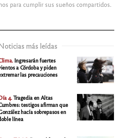
ntinos para cumplir sus sueños compartidos.
Noticias más leídas
Clima.
Ingresarán fuertes
vientos a Córdoba y piden
extremar las precauciones
Día 4.
Tragedia en Altas
Cumbres: testigos afirman que
González hacía sobrepasos en
doble línea