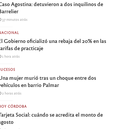
Caso Agostina: detuvieron a dos inquilinos de
Barrelier
37 minutos atrás
NACIONAL
El Gobierno oficializó una rebaja del 20% en las
tarifas de practicaje
1 hora atrás
SUCESOS
Una mujer murió tras un choque entre dos
vehículos en barrio Palmar
2 horas atrás
HOY CÓRDOBA
Tarjeta Social: cuándo se acredita el monto de
agosto