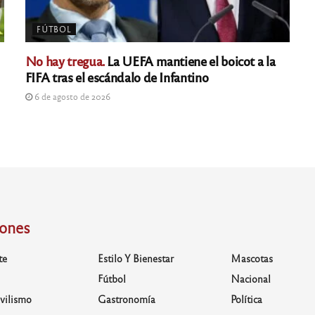
FÚTBOL
No hay tregua.
La UEFA mantiene el boicot a la
FIFA tras el escándalo de Infantino
6 de agosto de 2026
iones
te
Estilo Y Bienestar
Mascotas
Fútbol
Nacional
vilismo
Gastronomía
Política