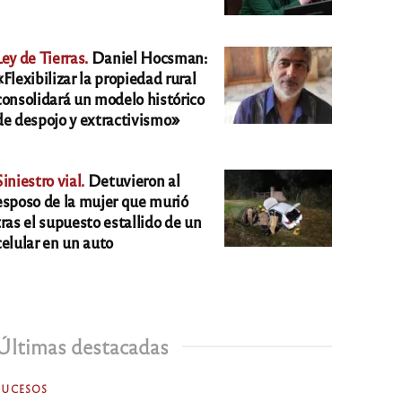
Ley de Tierras.
Daniel Hocsman:
«Flexibilizar la propiedad rural
consolidará un modelo histórico
de despojo y extractivismo»
Siniestro vial.
Detuvieron al
esposo de la mujer que murió
tras el supuesto estallido de un
celular en un auto
Últimas destacadas
SUCESOS