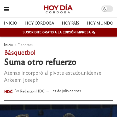
INICIO
HOY CÓRDOBA
HOY PAÍS
HOY MUNDO
SUSCRIBITE GRATIS A LA EDICIÓN IMPRESA 🗞
Inicio
Deportes
Básquetbol
Suma otro refuerzo
Atenas incorporó al pivote estadounidense
Arkeem Joseph
Por
Redacción HDC
27 de julio de 2022