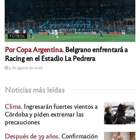
FÚTBOL
Por Copa Argentina.
Belgrano enfrentará a
Racing en el Estadio La Pedrera
5 de agosto de 2026
Noticias más leídas
Clima.
Ingresarán fuertes vientos a
Córdoba y piden extremar las
precauciones
Después de 39 años.
Confirmación