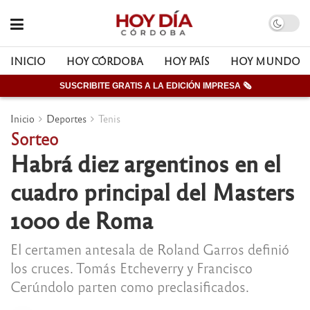
INICIO
HOY CÓRDOBA
HOY PAÍS
HOY MUNDO
SUSCRIBITE GRATIS A LA EDICIÓN IMPRESA 🗞
Inicio
Deportes
Tenis
Sorteo
Habrá diez argentinos en el
cuadro principal del Masters
1000 de Roma
El certamen antesala de Roland Garros definió
los cruces. Tomás Etcheverry y Francisco
Cerúndolo parten como preclasificados.