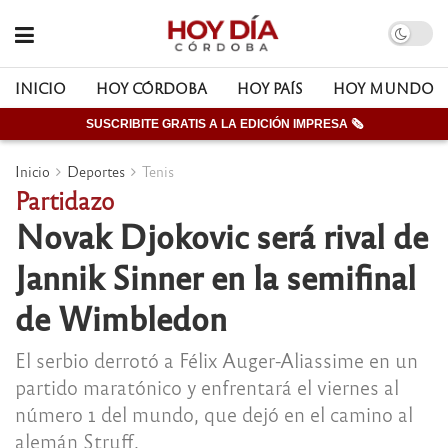
INICIO
HOY CÓRDOBA
HOY PAÍS
HOY MUNDO
SUSCRIBITE GRATIS A LA EDICIÓN IMPRESA 🗞
Inicio
Deportes
Tenis
Partidazo
Novak Djokovic será rival de
Jannik Sinner en la semifinal
de Wimbledon
El serbio derrotó a Félix Auger-Aliassime en un
partido maratónico y enfrentará el viernes al
número 1 del mundo, que dejó en el camino al
alemán Struff.