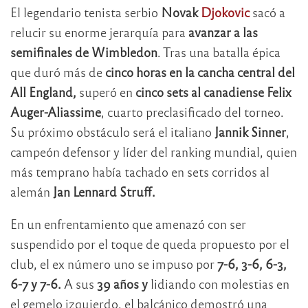
El legendario tenista serbio
Novak
Djokovic
sacó a
relucir su enorme jerarquía para
avanzar a las
semifinales de Wimbledon
. Tras una batalla épica
que duró más de
cinco horas en la cancha central del
All England,
superó en
cinco sets al canadiense Felix
Auger-Aliassime
, cuarto preclasificado del torneo.
Su próximo obstáculo será el italiano
Jannik Sinner
,
campeón defensor y líder del ranking mundial, quien
más temprano había tachado en sets corridos al
alemán
Jan Lennard Struff.
En un enfrentamiento que amenazó con ser
suspendido por el toque de queda propuesto por el
club, el ex número uno se impuso por
7-6, 3-6, 6-3,
6-7 y 7-6.
A sus
39 años y
lidiando con molestias en
el gemelo izquierdo, el balcánico demostró una