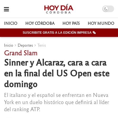
INICIO
HOY CÓRDOBA
HOY PAÍS
HOY MUNDO
SUSCRIBITE GRATIS A LA EDICIÓN IMPRESA 🗞
Inicio
Deportes
Tenis
Grand Slam
Sinner y Alcaraz, cara a cara
en la final del US Open este
domingo
El italiano y el español se enfrentan en Nueva
York en un duelo histórico que definirá al líder
del ranking ATP.