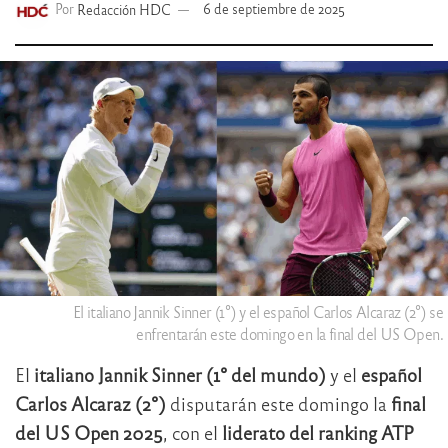
Por
Redacción HDC
6 de septiembre de 2025
El italiano Jannik Sinner (1°) y el español Carlos Alcaraz (2°) se
enfrentarán este domingo en la final del US Open.
El
italiano Jannik Sinner (1° del mundo)
y el
español
Carlos Alcaraz (2°)
disputarán este domingo la
final
del US Open 2025
, con el
liderato del ranking ATP