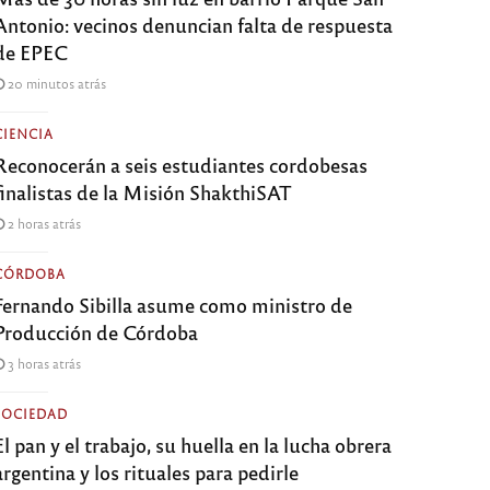
Antonio: vecinos denuncian falta de respuesta
de EPEC
20 minutos atrás
CIENCIA
Reconocerán a seis estudiantes cordobesas
finalistas de la Misión ShakthiSAT
2 horas atrás
CÓRDOBA
Fernando Sibilla asume como ministro de
Producción de Córdoba
3 horas atrás
SOCIEDAD
El pan y el trabajo, su huella en la lucha obrera
argentina y los rituales para pedirle