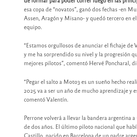
de formar para poder correr luego en las princi
esa copa de “novatos”, ganó dos fechas -en Mu
Assen, Aragón y Misano- y quedó tercero en el
equipo.
“Estamos orgullosos de anunciar el fichaje de V
y me ha sorprendido su nivel y la progresión qu
mejores pilotos”, comentó Hervé Poncharal, di
“Pegar el salto a Moto3 es un sueño hecho reali
2025 va a ser un año de mucho aprendizaje y e
comentó Valentín.
Perrone volverá a llevar la bandera argentin
de dos años. El último piloto nacional que hab
Castillo, nacido en Barcelona de un padre arge