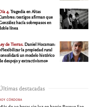
Día 4.
Tragedia en Altas
Cumbres: testigos afirman que
González hacía sobrepasos en
doble línea
Ley de Tierras.
Daniel Hocsman:
«Flexibilizar la propiedad rural
consolidará un modelo histórico
de despojo y extractivismo»
Últimas destacadas
HOY CÓRDOBA
Más de 30 horas sin luz en barrio Parque San