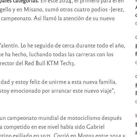
pales categorías.
En este 2024, el primero para él en
gello y en Misano, sumó otros cuatro podios -Jerez,
 campeonato. Así llamó la atención de su nuevo
alentín. Lo he seguido de cerca durante todo el año,
e ha hecho, luchando todas las carreras con los
rector del Red Bull KTM Tech3.
dad y estoy feliz de unirme a esta nueva familia.
stoy emocionado por arrancar este nuevo viaje”,
a a un campeonato mundial de motociclismo después
ía competido en ese nivel había sido Gabriel
ntino exiliado en 1971. Corrió en Moto3 entre 2014 y