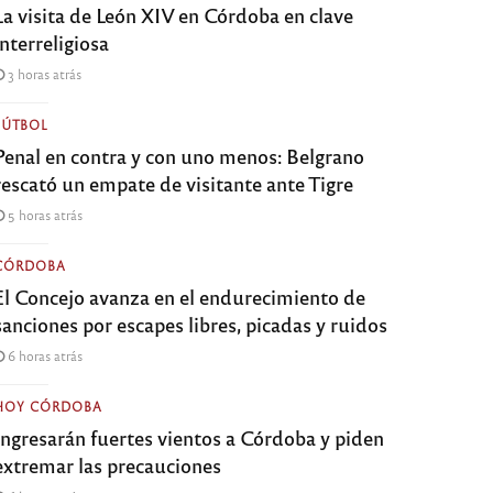
La visita de León XIV en Córdoba en clave
interreligiosa
3 horas atrás
FÚTBOL
Penal en contra y con uno menos: Belgrano
rescató un empate de visitante ante Tigre
5 horas atrás
CÓRDOBA
El Concejo avanza en el endurecimiento de
sanciones por escapes libres, picadas y ruidos
6 horas atrás
HOY CÓRDOBA
Ingresarán fuertes vientos a Córdoba y piden
extremar las precauciones