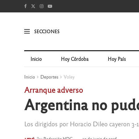
SECCIONES
Inicio
Hoy Córdoba
Hoy País
Inicio
Deportes
Voley
Arranque adverso
Argentina no pudo
Los dirigidos por Horacio Dileo cayeron 3-
Por
Redacción HDC
10 de junio de 2026