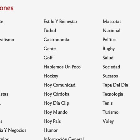
iones
te
Estilo Y Bienestar
Mascotas
Fútbol
Nacional
vilismo
Gastronomía
Política
Gente
Rugby
Golf
Salud
Hablemos Un Poco
Sociedad
Hockey
Sucesos
Hoy Comunidad
Tapa Del Día
stas
Hoy Córdoba
Tecnología
a
Hoy Día Clip
Tenis
Hoy Mundo
Turismo
s
Hoy País
Voley
a Y Negocios
Humor
culos
Información General