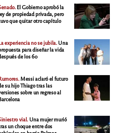
Senado.
El Gobierno aprobó la
ley de propiedad privada, pero
tuvo que quitar otro capítulo
La experiencia no se jubila.
Una
propuesta para diseñar la vida
después de los 60
Rumores.
Messi aclaró el futuro
de su hijo Thiago tras las
versiones sobre un regreso al
Barcelona
Siniestro vial.
Una mujer murió
tras un choque entre dos
vehículos en barrio Palmar