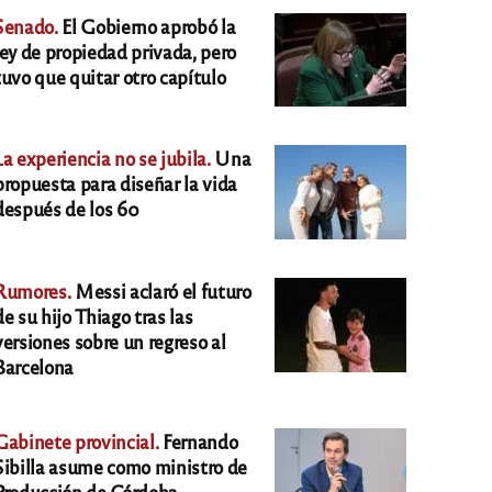
Senado.
El Gobierno aprobó la
ley de propiedad privada, pero
tuvo que quitar otro capítulo
La experiencia no se jubila.
Una
propuesta para diseñar la vida
después de los 60
Rumores.
Messi aclaró el futuro
de su hijo Thiago tras las
versiones sobre un regreso al
Barcelona
Gabinete provincial.
Fernando
Sibilla asume como ministro de
Producción de Córdoba