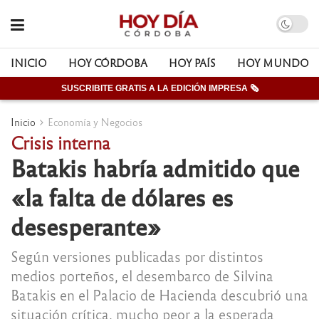
INICIO
HOY CÓRDOBA
HOY PAÍS
HOY MUNDO
SUSCRIBITE GRATIS A LA EDICIÓN IMPRESA 🗞
Inicio
Economía y Negocios
Crisis interna
Batakis habría admitido que
«la falta de dólares es
desesperante»
Según versiones publicadas por distintos
medios porteños, el desembarco de Silvina
Batakis en el Palacio de Hacienda descubrió una
situación crítica, mucho peor a la esperada