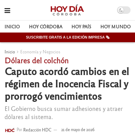
INICIO
HOY CÓRDOBA
HOY PAÍS
HOY MUNDO
SUSCRIBITE GRATIS A LA EDICIÓN IMPRESA 🗞
Inicio
Economía y Negocios
Dólares del colchón
Caputo acordó cambios en el
régimen de Inocencia Fiscal y
prorrogó vencimientos
El Gobierno busca sumar adhesiones y atraer
dólares al sistema.
Por
Redacción HDC
21 de mayo de 2026