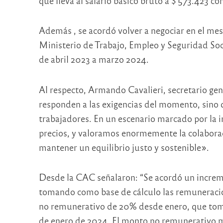
que lleva al salario básico bruto a $ 573.423 c
Además , se acordó volver a negociar en el mes 
Ministerio de Trabajo, Empleo y Seguridad Soci
de abril 2023 a marzo 2024.
Al respecto, Armando Cavalieri, secretario ge
responden a las exigencias del momento, sino
trabajadores. En un escenario marcado por la 
precios, y valoramos enormemente la colaborac
mantener un equilibrio justo y sostenible».
Desde la CAC señalaron: “Se acordó un increm
tomando como base de cálculo las remuneraci
no remunerativo de 20% desde enero, que toma
de enero de 2024. El monto no remunerativo me