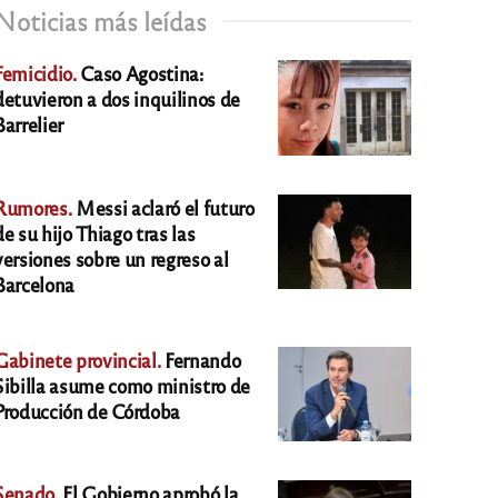
Noticias más leídas
Femicidio.
Caso Agostina:
detuvieron a dos inquilinos de
Barrelier
Rumores.
Messi aclaró el futuro
de su hijo Thiago tras las
versiones sobre un regreso al
Barcelona
Gabinete provincial.
Fernando
Sibilla asume como ministro de
Producción de Córdoba
Senado.
El Gobierno aprobó la