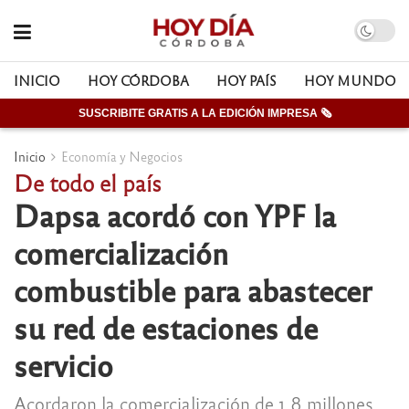
INICIO
HOY CÓRDOBA
HOY PAÍS
HOY MUNDO
SUSCRIBITE GRATIS A LA EDICIÓN IMPRESA 🗞
Inicio
Economía y Negocios
De todo el país
Dapsa acordó con YPF la
comercialización
combustible para abastecer
su red de estaciones de
servicio
Acordaron la comercialización de 1,8 millones