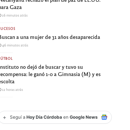
para Gaza
16 minutos atrás
SUCESOS
Buscan a una mujer de 31 años desaparecida
46 minutos atrás
FÚTBOL
Instituto no dejó de buscar y tuvo su
recompensa: le ganó 1-0 a Gimnasia (M) y es
escolta
12 horas atrás
+
Seguí a
Hoy Día Córdoba
en
Google News