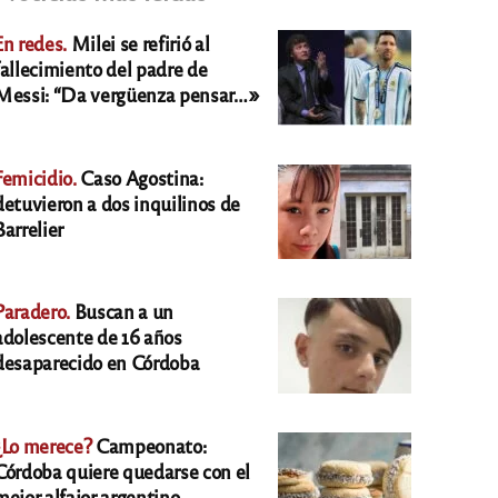
En redes.
Milei se refirió al
fallecimiento del padre de
Messi: “Da vergüenza pensar…»
Femicidio.
Caso Agostina:
detuvieron a dos inquilinos de
Barrelier
Paradero.
Buscan a un
adolescente de 16 años
desaparecido en Córdoba
¿Lo merece?
Campeonato:
Córdoba quiere quedarse con el
mejor alfajor argentino