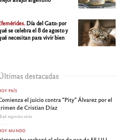
Efemérides.
Día del Gato: por
qué se celebra el 8 de agosto y
qué necesitan para vivir bien
Últimas destacadas
HOY PAÍS
Comienza el juicio contra “Pity” Álvarez por el
crimen de Cristian Díaz
46 segundos atrás
HOY MUNDO
Netanyahu rechazó el plan de paz de EE.UU.