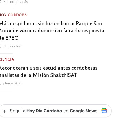
14 minutos atrás
HOY CÓRDOBA
Más de 30 horas sin luz en barrio Parque San
Antonio: vecinos denuncian falta de respuesta
de EPEC
2 horas atrás
CIENCIA
Reconocerán a seis estudiantes cordobesas
finalistas de la Misión ShakthiSAT
4 horas atrás
+
Seguí a
Hoy Día Córdoba
en
Google News