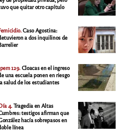
tuvo que quitar otro capítulo
Femicidio.
Caso Agostina:
detuvieron a dos inquilinos de
Barrelier
Ipem 129.
Cloacas en el ingreso
de una escuela ponen en riesgo
la salud de los estudiantes
Día 4.
Tragedia en Altas
Cumbres: testigos afirman que
González hacía sobrepasos en
doble línea