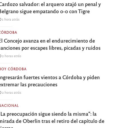
Cardozo salvador: el arquero atajó un penal y
Belgrano sigue empatando 0-0 con Tigre
1 hora atrás
CÓRDOBA
El Concejo avanza en el endurecimiento de
sanciones por escapes libres, picadas y ruidos
2 horas atrás
HOY CÓRDOBA
Ingresarán fuertes vientos a Córdoba y piden
extremar las precauciones
2 horas atrás
NACIONAL
“La preocupación sigue siendo la misma”: la
mirada de Oberlin tras el retiro del capítulo de
tierras