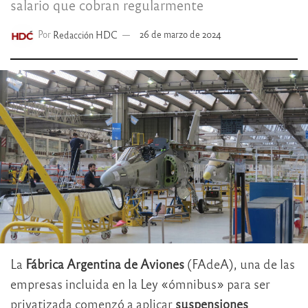
salario que cobran regularmente
Por
Redacción HDC
26 de marzo de 2024
La
Fábrica Argentina de Aviones
(FAdeA), una de las
empresas incluida en la Ley «ómnibus» para ser
privatizada comenzó a aplicar
suspensiones