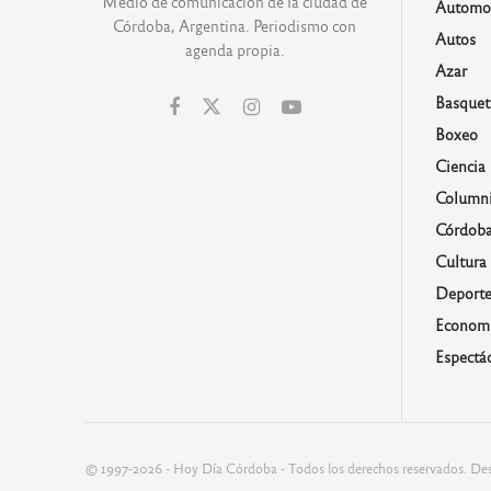
Medio de comunicación de la ciudad de
Automo
Córdoba, Argentina. Periodismo con
Autos
agenda propia.
Azar
Basquet
Boxeo
Ciencia
Columni
Córdob
Cultura
Deporte
Economí
Espectá
© 1997-2026 - Hoy Día Córdoba - Todos los derechos reservados. Des