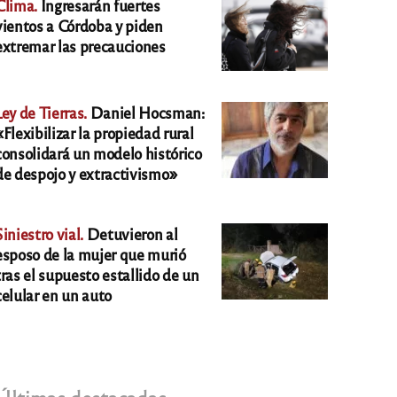
Clima.
Ingresarán fuertes
vientos a Córdoba y piden
extremar las precauciones
Ley de Tierras.
Daniel Hocsman:
«Flexibilizar la propiedad rural
consolidará un modelo histórico
de despojo y extractivismo»
Siniestro vial.
Detuvieron al
esposo de la mujer que murió
tras el supuesto estallido de un
celular en un auto