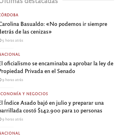
Últimas destacadas
CÓRDOBA
Carolina Basualdo: «No podemos ir siempre
detrás de las cenizas»
5 horas atrás
NACIONAL
El oficialismo se encaminaba a aprobar la ley de
Propiedad Privada en el Senado
9 horas atrás
ECONOMÍA Y NEGOCIOS
El Índice Asado bajó en julio y preparar una
parrillada costó $142.900 para 10 personas
9 horas atrás
NACIONAL