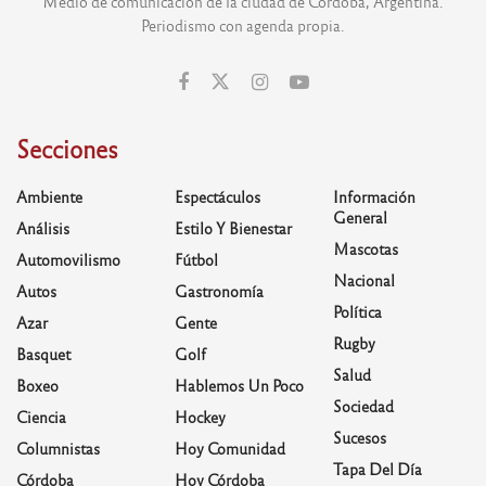
Medio de comunicación de la ciudad de Córdoba, Argentina.
Periodismo con agenda propia.
Secciones
Ambiente
Espectáculos
Información
General
Análisis
Estilo Y Bienestar
Mascotas
Automovilismo
Fútbol
Nacional
Autos
Gastronomía
Política
Azar
Gente
Rugby
Basquet
Golf
Salud
Boxeo
Hablemos Un Poco
Sociedad
Ciencia
Hockey
Sucesos
Columnistas
Hoy Comunidad
Tapa Del Día
Córdoba
Hoy Córdoba