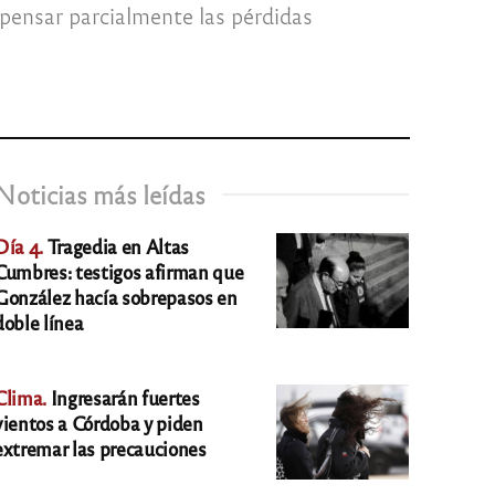
mpensar parcialmente las pérdidas
Noticias más leídas
Día 4.
Tragedia en Altas
Cumbres: testigos afirman que
González hacía sobrepasos en
doble línea
Clima.
Ingresarán fuertes
vientos a Córdoba y piden
extremar las precauciones