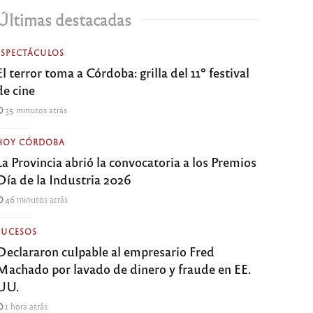
Últimas destacadas
ESPECTÁCULOS
El terror toma a Córdoba: grilla del 11º festival
de cine
35 minutos atrás
HOY CÓRDOBA
La Provincia abrió la convocatoria a los Premios
Día de la Industria 2026
46 minutos atrás
SUCESOS
Declararon culpable al empresario Fred
Machado por lavado de dinero y fraude en EE.
UU.
1 hora atrás