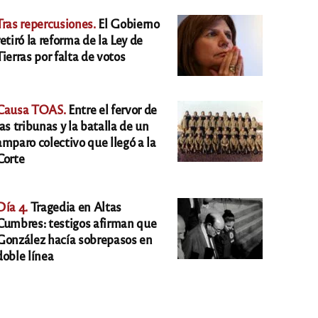
Tras repercusiones.
El Gobierno
retiró la reforma de la Ley de
Tierras por falta de votos
Causa TOAS.
Entre el fervor de
las tribunas y la batalla de un
amparo colectivo que llegó a la
Corte
Día 4.
Tragedia en Altas
Cumbres: testigos afirman que
González hacía sobrepasos en
doble línea