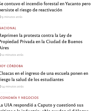
Se contuvo el incendio forestal en Yacanto pero
persiste el riesgo de reactivación
9 minutos atrás
NACIONAL
Reprimen la protesta contra la Ley de
Propiedad Privada en la Ciudad de Buenos
Aires
12 minutos atrás
HOY CÓRDOBA
Cloacas en el ingreso de una escuela ponen en
riesgo la salud de los estudiantes
14 minutos atrás
ECONOMÍA Y NEGOCIOS
La UIA respondió a Caputo y cuestionó sus
críticas a la industria: «No ayudan al diálogo»