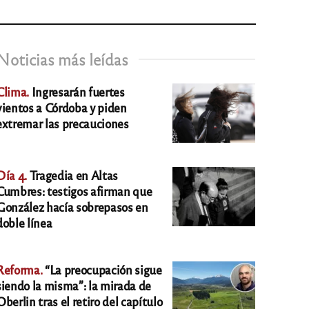
Noticias más leídas
Clima.
Ingresarán fuertes
vientos a Córdoba y piden
extremar las precauciones
Día 4.
Tragedia en Altas
Cumbres: testigos afirman que
González hacía sobrepasos en
doble línea
Reforma.
“La preocupación sigue
siendo la misma”: la mirada de
Oberlin tras el retiro del capítulo